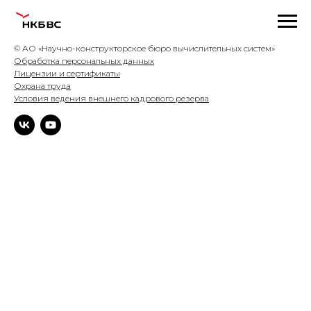
© АО «Научно-конструкторское бюро вычислительных систем»
Обработка персональных данных
Лицензии и сертификаты
Охрана труда
Условия ведения внешнего кадрового резерва